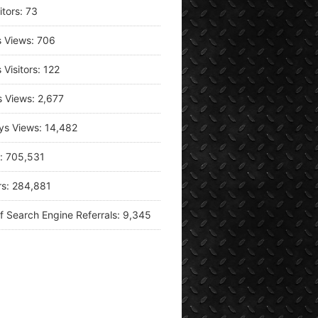
itors:
73
s Views:
706
 Visitors:
122
s Views:
2,677
ys Views:
14,482
s:
705,531
rs:
284,881
f Search Engine Referrals:
9,345