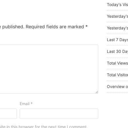
Today's Vis
Yesterday'
e published.
Required fields are marked
*
Yesterday's
Last 7 Day
Last 30 Da
Total View
Total Visito
Overview o
Email
*
e in this browser for the next time I comment.