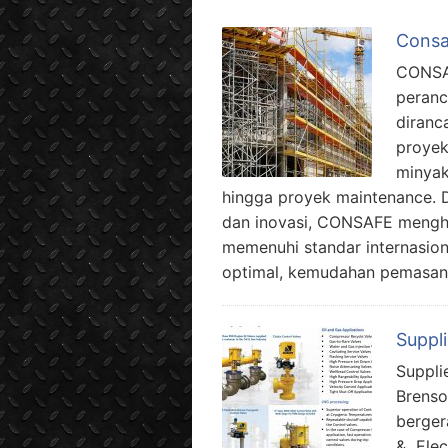
Consa
CONSAF
peranc
diranc
proyek 
minyak
hingga proyek maintenance. 
dan inovasi, CONSAFE mengha
memenuhi standar internasi
optimal, kemudahan pemasang
Suppli
Suppli
Brenso
berger
& Elec