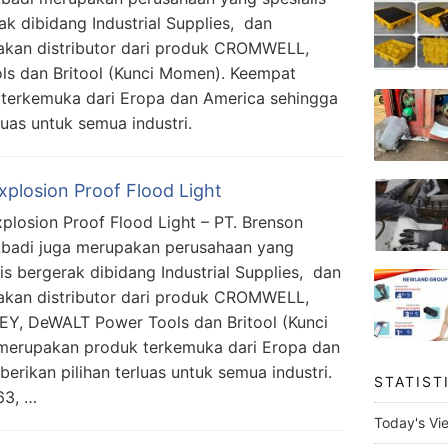
ak dibidang Industrial Supplies, dan
kan distributor dari produk CROMWELL,
s dan Britool (Kunci Momen). Keempat
 terkemuka dari Eropa dan America sehingga
uas untuk semua industri.
xplosion Proof Flood Light
xplosion Proof Flood Light – PT. Brenson
Abadi juga merupakan perusahaan yang
lis bergerak dibidang Industrial Supplies, dan
kan distributor dari produk CROMWELL,
Y, DeWALT Power Tools dan Britool (Kunci
merupakan produk terkemuka dari Eropa dan
rikan pilihan terluas untuk semua industri.
STATIST
63, …
Today's Vi