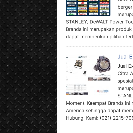
berger
merupa
STANLEY, DeWALT Power Tool
Brands ini merupakan produk
dapat memberikan pilihan terl
Jual E
Jual E
Citra 
spesia
merupa
STANLE
Momen). Keempat Brands ini 
America sehingga dapat membe
Hubungi Kami: (021) 2215-70