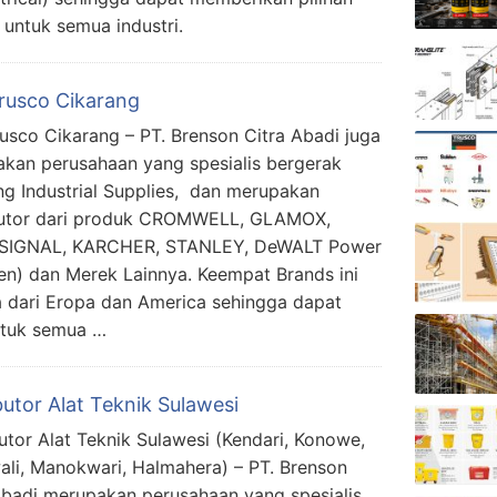
s untuk semua industri.
Trusco Cikarang
rusco Cikarang – PT. Brenson Citra Abadi juga
kan perusahaan yang spesialis bergerak
ng Industrial Supplies, dan merupakan
butor dari produk CROMWELL, GLAMOX,
SIGNAL, KARCHER, STANLEY, DeWALT Power
en) dan Merek Lainnya. Keempat Brands ini
dari Eropa dan America sehingga dapat
ntuk semua …
butor Alat Teknik Sulawesi
butor Alat Teknik Sulawesi (Kendari, Konowe,
li, Manokwari, Halmahera) – PT. Brenson
Abadi merupakan perusahaan yang spesialis