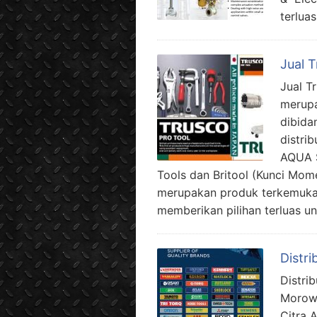
terlua
Jual 
Jual T
merupa
dibida
distri
AQUA 
Tools dan Britool (Kunci Mom
merupakan produk terkemuka 
memberikan pilihan terluas u
Distri
Distri
Morowa
Citra 