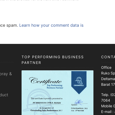
duce spam.
Learn how your comment data is
TOP PERFORMING BUSINESS
CONT
PARTNER
Office
Ruko Sp
pray &
Deltama
Barat 1
sduct
Telp. (0
7064
Mobile
E-mail 