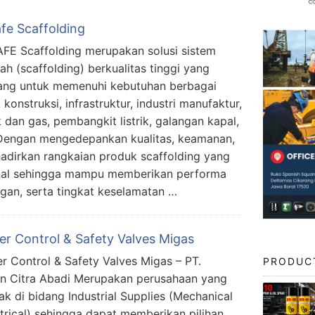
fe Scaffolding
E Scaffolding merupakan solusi sistem
ah (scaffolding) berkualitas tinggi yang
ang untuk memenuhi kebutuhan berbagai
konstruksi, infrastruktur, industri manufaktur,
 dan gas, pembangkit listrik, galangan kapal,
Dengan mengedepankan kualitas, keamanan,
dirkan rangkaian produk scaffolding yang
onal sehingga mampu memberikan performa
an, serta tingkat keselamatan …
er Control & Safety Valves Migas
er Control & Safety Valves Migas – PT.
PRODUC
n Citra Abadi Merupakan perusahaan yang
ak di bidang Industrial Supplies (Mechanical
trical) sehingga dapat memberikan pilihan