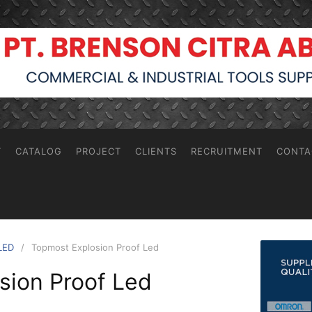
T
CATALOG
PROJECT
CLIENTS
RECRUITMENT
CONTA
LED
Topmost Explosion Proof Led
sion Proof Led