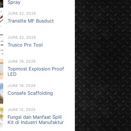
Spray
JUNE 22, 2026
Translite MF Busduct
JUNE 22, 2026
Trusco Pro Tool
JUNE 19, 2026
Topmost Explosion Proof
LED
JUNE 18, 2026
Consafe Scaffolding
JUNE 12, 2025
Fungsi dan Manfaat Spill
Kit di Industri Manufaktur