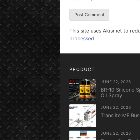
This site uses Akismet to re
processed.
PRODUCT
JUNE 22, 2026
BR-10 Silicone S
Oil Spray
JUNE 22, 2026
Translite MF Bu
JUNE 22, 2026