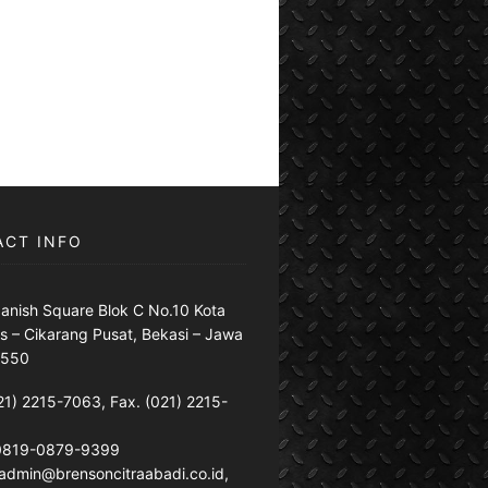
ACT INFO
anish Square Blok C No.10 Kota
s – Cikarang Pusat, Bekasi – Jawa
7550
21) 2215-7063, Fax. (021) 2215-
 0819-0879-9399
: admin@brensoncitraabadi.co.id,