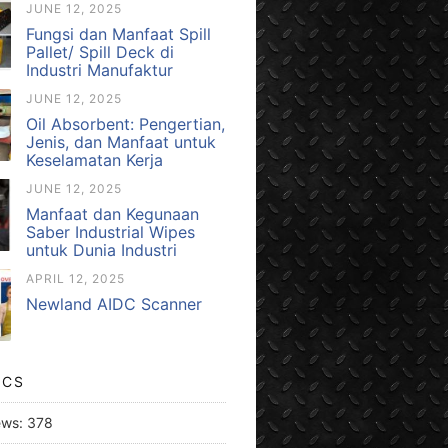
JUNE 12, 2025
Fungsi dan Manfaat Spill
Pallet/ Spill Deck di
Industri Manufaktur
JUNE 12, 2025
Oil Absorbent: Pengertian,
Jenis, dan Manfaat untuk
Keselamatan Kerja
JUNE 12, 2025
Manfaat dan Kegunaan
Saber Industrial Wipes
untuk Dunia Industri
APRIL 12, 2025
Newland AIDC Scanner
ICS
ews:
378