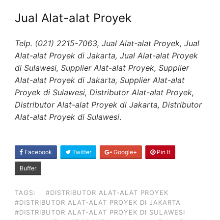
Jual Alat-alat Proyek
Telp. (021) 2215-7063, Jual Alat-alat Proyek, Jual
Alat-alat Proyek di Jakarta, Jual Alat-alat Proyek
di Sulawesi, Supplier Alat-alat Proyek, Supplier
Alat-alat Proyek di Jakarta, Supplier Alat-alat
Proyek di Sulawesi, Distributor Alat-alat Proyek,
Distributor Alat-alat Proyek di Jakarta, Distributor
Alat-alat Proyek di Sulawesi
.
SHARE
Facebook
Twitter
Google+
Pin It
ON
Buffer
TAGS:
#DISTRIBUTOR ALAT-ALAT PROYEK
#DISTRIBUTOR ALAT-ALAT PROYEK DI JAKARTA
#DISTRIBUTOR ALAT-ALAT PROYEK DI SULAWESI