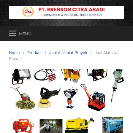
Skip
to
content
MENU
Home
Product
Jual Alat-alat Proyek
Jual Alat-alat
Proyek