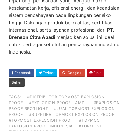
tepat bagi perusahaan yang mengutamakan
keselamatan kerja, efisiensi energi, dan keandalan
sistem pencahayaan pada lingkungan berisiko
tinggi. Dukungan produk berkualitas, sertifikasi
internasional, serta layanan profesional dari
PT.
Brenson Citra Abadi
menjadikan solusi ini ideal
untuk berbagai kebutuhan pencahayaan industri di
Indonesia.
SHARE
Facebook
Twitter
Google+
Pin It
ON
Buffer
TAGS:
#DISTRIBUTOR TOPMOST EXPLOSION
PROOF
#EXPLOSION PROOF LAMPU
#EXPLOSION
PROOF SPOTLIGHT
#JUAL TOPMOST EXPLOSION
PROOF
#SUPPLIER TOPMOST EXPLOSION PROOF
#TOPMOST EXPLOSION PROOF
#TOPMOST
EXPLOSION PROOF INDONESIA
#TOPMOST