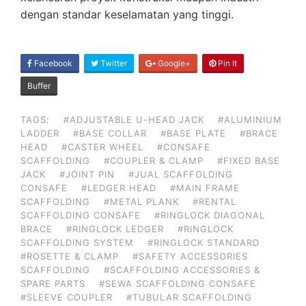
dengan standar keselamatan yang tinggi.
SHARE
Facebook
Twitter
Google+
Pin It
ON
Buffer
TAGS:
#ADJUSTABLE U-HEAD JACK
#ALUMINIUM
LADDER
#BASE COLLAR
#BASE PLATE
#BRACE
HEAD
#CASTER WHEEL
#CONSAFE
SCAFFOLDING
#COUPLER & CLAMP
#FIXED BASE
JACK
#JOINT PIN
#JUAL SCAFFOLDING
CONSAFE
#LEDGER HEAD
#MAIN FRAME
SCAFFOLDING
#METAL PLANK
#RENTAL
SCAFFOLDING CONSAFE
#RINGLOCK DIAGONAL
BRACE
#RINGLOCK LEDGER
#RINGLOCK
SCAFFOLDING SYSTEM
#RINGLOCK STANDARD
#ROSETTE & CLAMP
#SAFETY ACCESSORIES
SCAFFOLDING
#SCAFFOLDING ACCESSORIES &
SPARE PARTS
#SEWA SCAFFOLDING CONSAFE
#SLEEVE COUPLER
#TUBULAR SCAFFOLDING