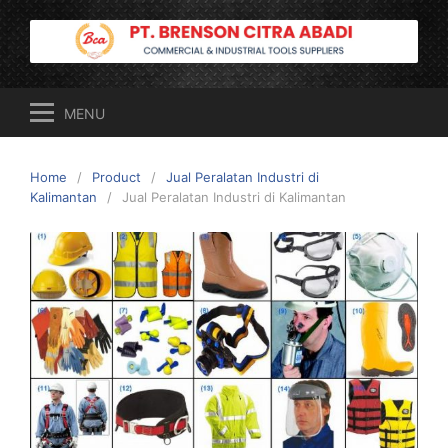
Skip
to
content
MENU
Home
Product
Jual Peralatan Industri di
Kalimantan
Jual Peralatan Industri di Kalimantan