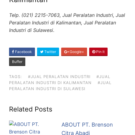
Telp. (021) 2215-7063, Jual Peralatan Industri, Jual
Peralatan Industri di Kalimantan, Jual Peralatan
Industri di Sulawesi
.
SHARE
Facebook
Twitter
Google+
Pin It
ON
Buffer
TAGS:
#JUAL PERALATAN INDUSTRI
#JUAL
PERALATAN INDUSTRI DI KALIMANTAN
#JUAL
PERALATAN INDUSTRI DI SULAWESI
Related Posts
ABOUT PT. Brenson
Citra Abadi