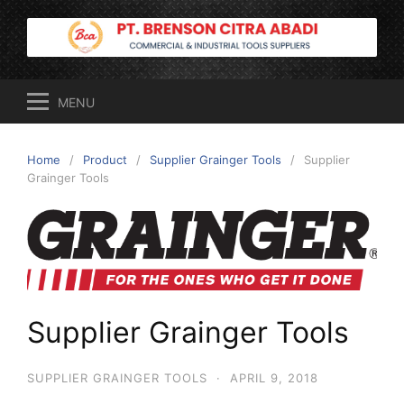
Skip
to
content
MENU
Home
Product
Supplier Grainger Tools
Supplier
Grainger Tools
Supplier Grainger Tools
SUPPLIER GRAINGER TOOLS
·
APRIL 9, 2018