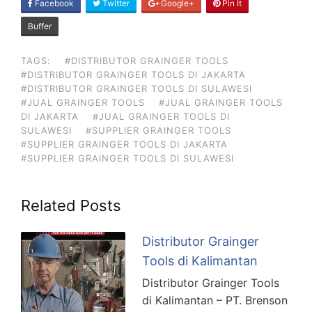
SHARE
Facebook
Twitter
Google+
Pin It
ON
Buffer
TAGS:
#DISTRIBUTOR GRAINGER TOOLS
#DISTRIBUTOR GRAINGER TOOLS DI JAKARTA
#DISTRIBUTOR GRAINGER TOOLS DI SULAWESI
#JUAL GRAINGER TOOLS
#JUAL GRAINGER TOOLS
DI JAKARTA
#JUAL GRAINGER TOOLS DI
SULAWESI
#SUPPLIER GRAINGER TOOLS
#SUPPLIER GRAINGER TOOLS DI JAKARTA
#SUPPLIER GRAINGER TOOLS DI SULAWESI
Related Posts
Distributor Grainger
Tools di Kalimantan
Distributor Grainger Tools
di Kalimantan – PT. Brenson