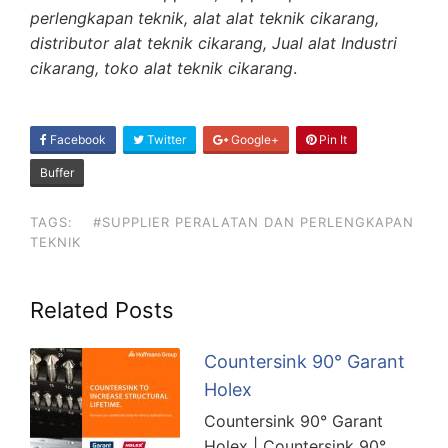
perlengkapan teknik, alat alat teknik cikarang,
distributor alat teknik cikarang, Jual alat Industri
cikarang, toko alat teknik cikarang
.
SHARE
Facebook
Twitter
Google+
Pin It
ON
Buffer
TAGS:
#SUPPLIER PERALATAN DAN PERLENGKAPAN
TEKNIK
Related Posts
Countersink 90° Garant
Holex
Countersink 90° Garant
Holex | Countersink 90°