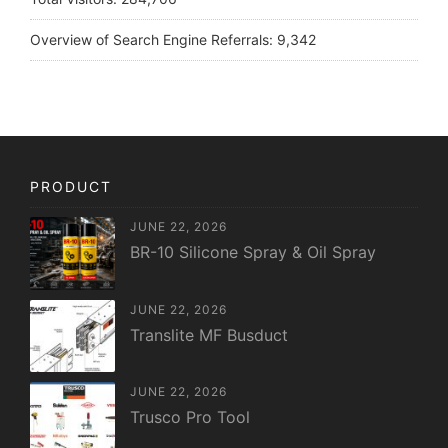
Overview of Search Engine Referrals:
9,342
PRODUCT
JUNE 22, 2026
BR-10 Silicone Spray & Oil Spray
JUNE 22, 2026
Translite MF Busduct
JUNE 22, 2026
Trusco Pro Tool