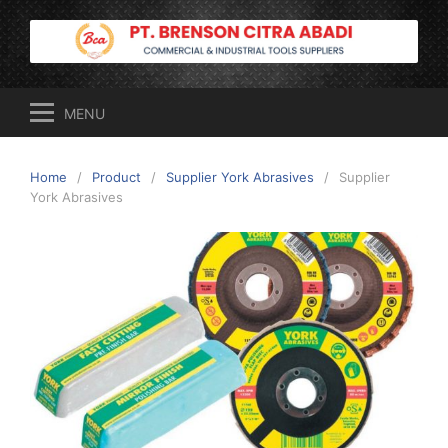
Skip
to
content
MENU
Home
Product
Supplier York Abrasives
Supplier
York Abrasives