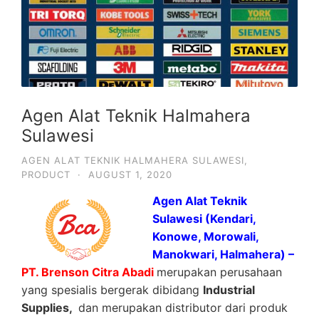
Agen Alat Teknik Halmahera
Sulawesi
AGEN ALAT TEKNIK HALMAHERA SULAWESI
,
PRODUCT
·
AUGUST 1, 2020
Agen Alat Teknik
Sulawesi (Kendari,
Konowe, Morowali,
Manokwari, Halmahera) –
PT. Brenson Citra Abadi
merupakan perusahaan
yang spesialis bergerak dibidang
Industrial
Supplies,
dan merupakan distributor dari produk