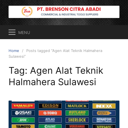
Skip
to
content
MENU
Home
Posts tagged “Agen Alat Teknik Halmahera
Sulawesi”
Tag:
Agen Alat Teknik
Halmahera Sulawesi