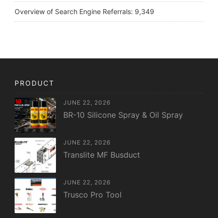
Overview of Search Engine Referrals:
9,349
PRODUCT
JUNE 22, 2026
BR-10 Silicone Spray & Oil Spray
JUNE 22, 2026
Translite MF Busduct
JUNE 22, 2026
Trusco Pro Tool