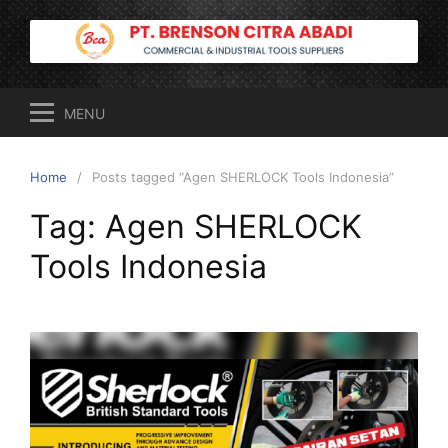
Skip
to
content
MENU
Home
Posts tagged “Agen SHERLOCK Tools Indonesia”
Tag:
Agen SHERLOCK
Tools Indonesia