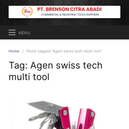
Skip
to
content
MENU
Home
Posts tagged “Agen swiss tech multi tool”
Tag:
Agen swiss tech
multi tool