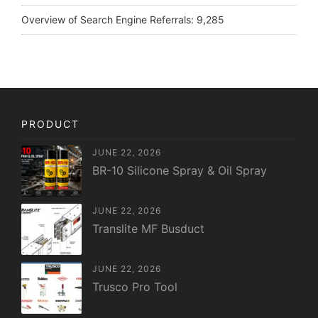
Overview of Search Engine Referrals:
9,285
PRODUCT
JUNE 22, 2026
BR-10 Silicone Spray & Oil Spray
JUNE 22, 2026
Translite MF Busduct
JUNE 22, 2026
Trusco Pro Tool