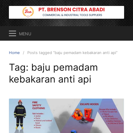
Skip
to
content
MENU
Home
Posts tagged “baju pemadam kebakaran anti api”
Tag:
baju pemadam
kebakaran anti api