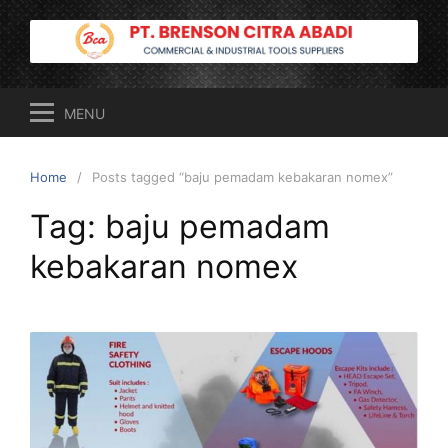
Skip
to
content
MENU
Home
Posts tagged “baju pemadam kebakaran nomex”
Tag:
baju pemadam
kebakaran nomex