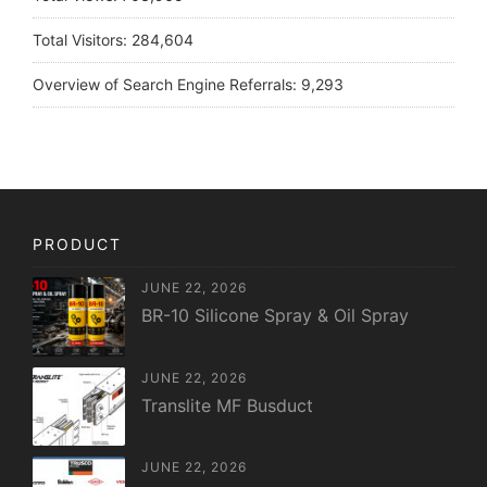
Total Visitors:
284,604
Overview of Search Engine Referrals:
9,293
PRODUCT
JUNE 22, 2026
BR-10 Silicone Spray & Oil Spray
JUNE 22, 2026
Translite MF Busduct
JUNE 22, 2026