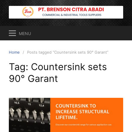
Skip
to
content
MENU
Home
Posts tagged “Countersink sets 90° Garant”
Tag:
Countersink sets
90° Garant