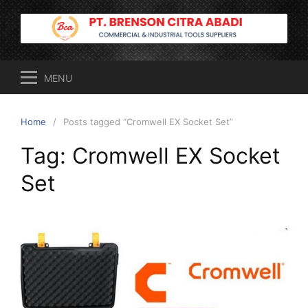
Skip
to
content
MENU
Home
Posts tagged “Cromwell EX Socket Set”
Tag:
Cromwell EX Socket
Set