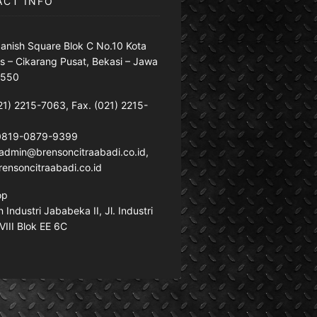
ACT INFO
anish Square Blok C No.10 Kota
s – Cikarang Pusat, Bekasi – Jawa
7550
21) 2215-7063, Fax. (021) 2215-
 0819-0879-9399
: admin@brensoncitraabadi.co.id,
ensoncitraabadi.co.id
op
Industri Jababeka II, Jl. Industri
VIII Blok EE 6C