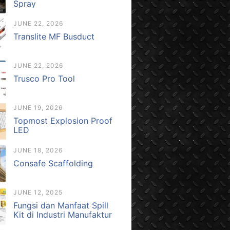
Spray
JUNE 22, 2026
Translite MF Busduct
JUNE 22, 2026
Trusco Pro Tool
JUNE 19, 2026
Topmost Explosion Proof
LED
JUNE 18, 2026
Consafe Scaffolding
JUNE 12, 2025
Fungsi dan Manfaat Spill
Kit di Industri Manufaktur