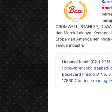
Karc
Abad
berg
merup
CROMWELL, STANLEY, DeWALT 
dan Merek Lainnya. Keempat 
Eropa dan America sehingga d
semua industri.
Hubungi Kami: (021) 2215
:
bca@brensoncitraabadi.c
Boulevard Fresno D No. 3
17530
Continue reading 