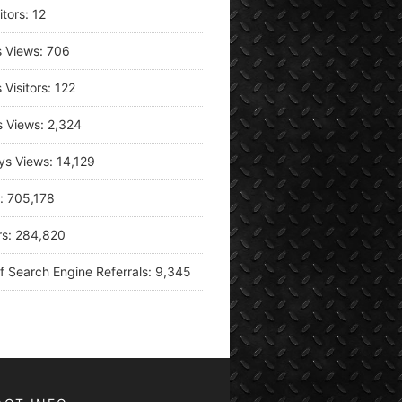
itors:
12
s Views:
706
 Visitors:
122
s Views:
2,324
ys Views:
14,129
s:
705,178
rs:
284,820
f Search Engine Referrals:
9,345