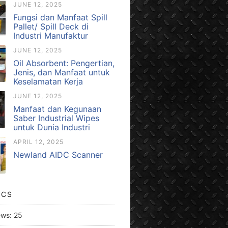
JUNE 12, 2025
Fungsi dan Manfaat Spill
Pallet/ Spill Deck di
Industri Manufaktur
JUNE 12, 2025
Oil Absorbent: Pengertian,
Jenis, dan Manfaat untuk
Keselamatan Kerja
JUNE 12, 2025
Manfaat dan Kegunaan
Saber Industrial Wipes
untuk Dunia Industri
APRIL 12, 2025
Newland AIDC Scanner
ICS
ews:
25