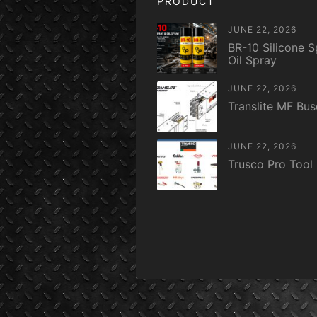
PRODUCT
JUNE 22, 2026
BR-10 Silicone S
Oil Spray
JUNE 22, 2026
Translite MF Bu
JUNE 22, 2026
Trusco Pro Tool