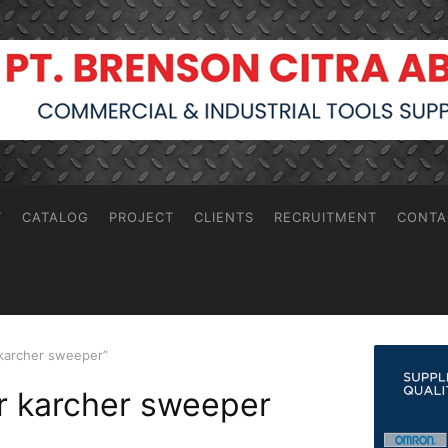
T
CATALOG
PROJECT
CLIENTS
RECRUITMENT
CONTA
 karcher sweeper”
or karcher sweeper