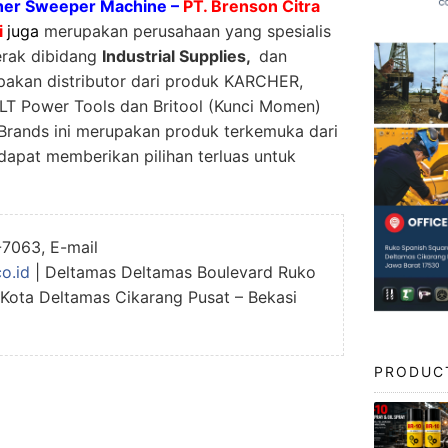
her Sweeper Machine –
PT. Brenson Citra
i
juga
merupakan perusahaan yang spesialis
erak dibidang
Industrial Supplies,
dan
akan distributor dari produk KARCHER,
Power Tools dan Britool (Kunci Momen)
Brands ini merupakan produk terkemuka dari
apat memberikan pilihan terluas untuk
-7063, E-mail
o.id
| Deltamas Deltamas Boulevard Ruko
 Kota Deltamas Cikarang Pusat – Bekasi
→
PRODUC