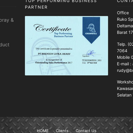
TOP PERFORMING BUSINESS
CONT
PARTNER
Office
Ruko Sp
pray &
Deltama
Barat 1
sduct
Telp. (0
7064
Mobile
E-mail 
rudy@br
Worksh
Kawasan 
Selatan 
HOME
Clients
Contact Us