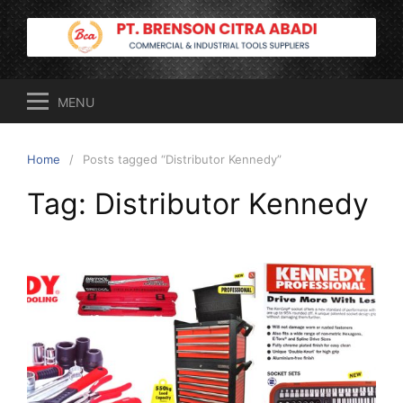
Skip
to
content
MENU
Home
Posts tagged “Distributor Kennedy”
Tag:
Distributor Kennedy