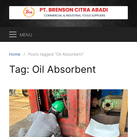
Skip
to
content
MENU
Home
Posts tagged “Oil Absorbent”
Tag:
Oil Absorbent