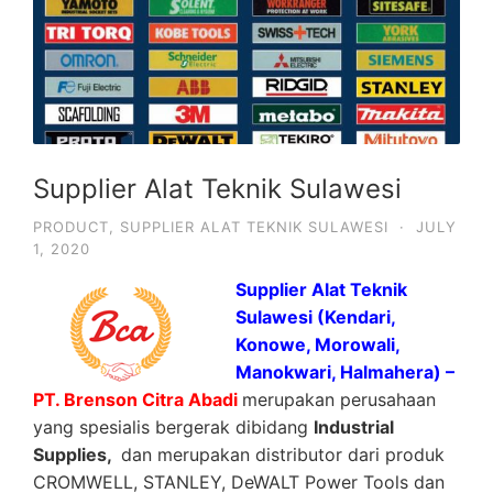
Supplier Alat Teknik Sulawesi
PRODUCT
,
SUPPLIER ALAT TEKNIK SULAWESI
·
JULY
1, 2020
Supplier Alat Teknik
Sulawesi (Kendari,
Konowe, Morowali,
Manokwari, Halmahera) –
PT. Brenson Citra Abadi
merupakan perusahaan
yang spesialis bergerak dibidang
Industrial
Supplies,
dan merupakan distributor dari produk
CROMWELL, STANLEY, DeWALT Power Tools dan