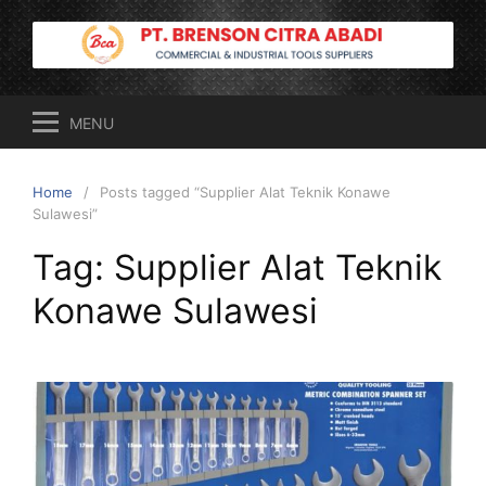
Skip
to
content
MENU
Home
Posts tagged “Supplier Alat Teknik Konawe
Sulawesi”
Tag:
Supplier Alat Teknik
Konawe Sulawesi