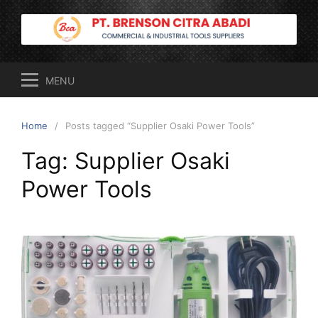
Skip
to
content
MENU
Home
Posts tagged “Supplier Osaki Power Tools”
Tag:
Supplier Osaki
Power Tools