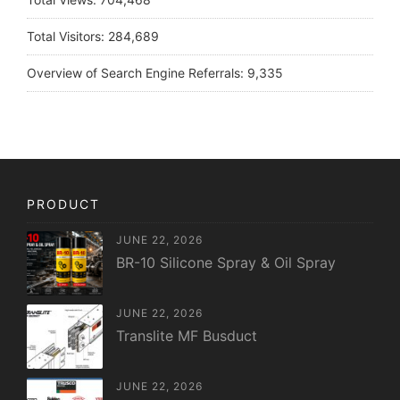
Total Visitors:
284,689
Overview of Search Engine Referrals:
9,335
PRODUCT
JUNE 22, 2026
BR-10 Silicone Spray & Oil Spray
JUNE 22, 2026
Translite MF Busduct
JUNE 22, 2026