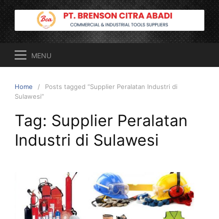
Skip
to
content
MENU
Home
Posts tagged “Supplier Peralatan Industri di
Sulawesi”
Tag:
Supplier Peralatan
Industri di Sulawesi