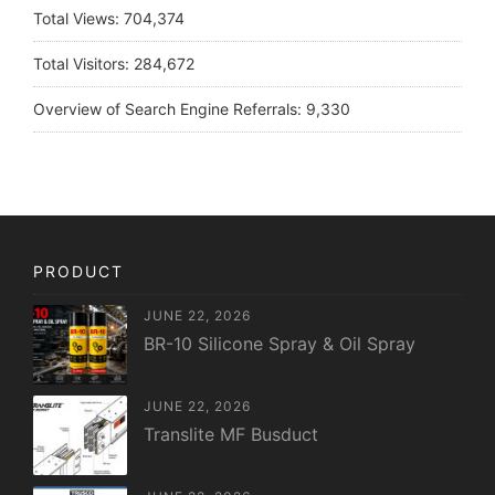
Total Views:
704,374
Total Visitors:
284,672
Overview of Search Engine Referrals:
9,330
PRODUCT
JUNE 22, 2026
BR-10 Silicone Spray & Oil Spray
JUNE 22, 2026
Translite MF Busduct