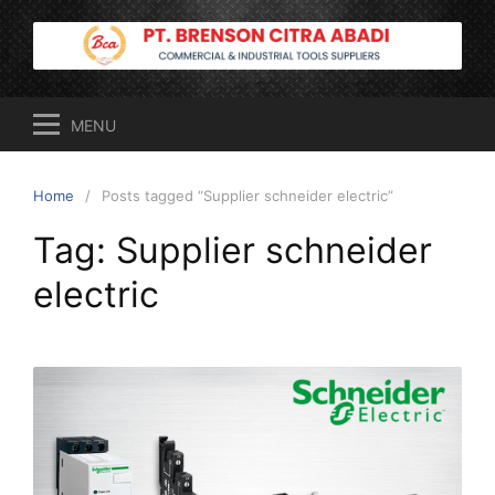
Skip
to
content
MENU
Home
Posts tagged “Supplier schneider electric”
Tag:
Supplier schneider
electric