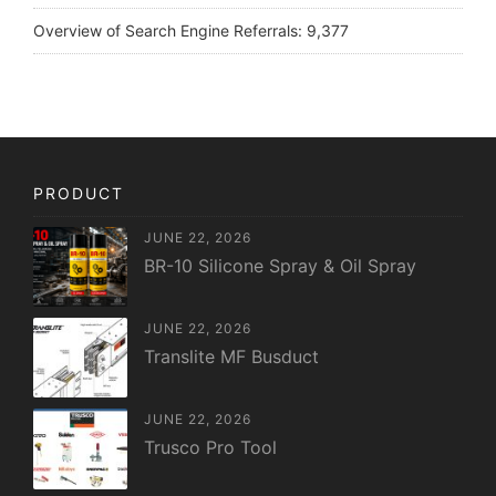
Overview of Search Engine Referrals:
9,377
PRODUCT
JUNE 22, 2026
BR-10 Silicone Spray & Oil Spray
JUNE 22, 2026
Translite MF Busduct
JUNE 22, 2026
Trusco Pro Tool