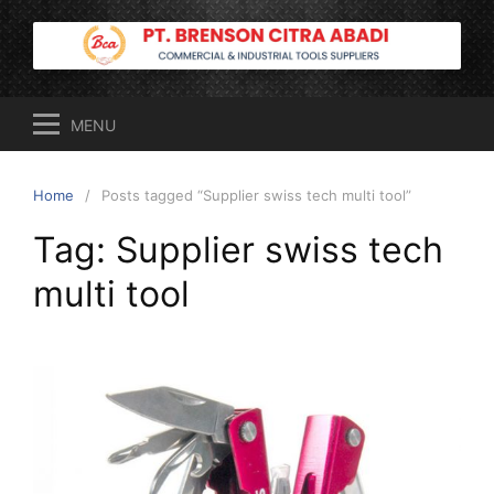
Skip
to
content
MENU
Home
Posts tagged “Supplier swiss tech multi tool”
Tag:
Supplier swiss tech
multi tool