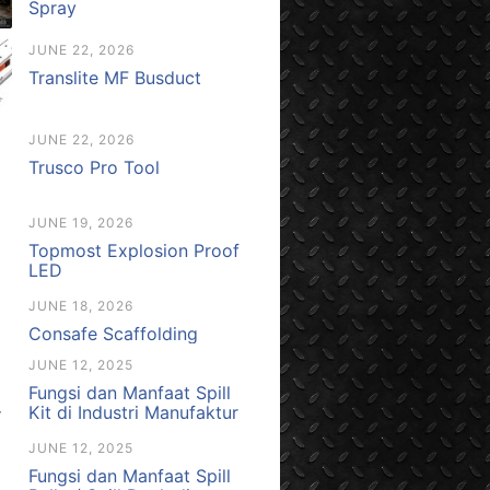
Spray
JUNE 22, 2026
Translite MF Busduct
JUNE 22, 2026
Trusco Pro Tool
JUNE 19, 2026
Topmost Explosion Proof
LED
JUNE 18, 2026
Consafe Scaffolding
JUNE 12, 2025
Fungsi dan Manfaat Spill
Kit di Industri Manufaktur
JUNE 12, 2025
Fungsi dan Manfaat Spill