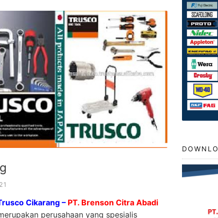
DOWNLO
ng
21
Trusco Cikarang –
PT. Brenson Citra Abadi
merupakan perusahaan yang spesialis