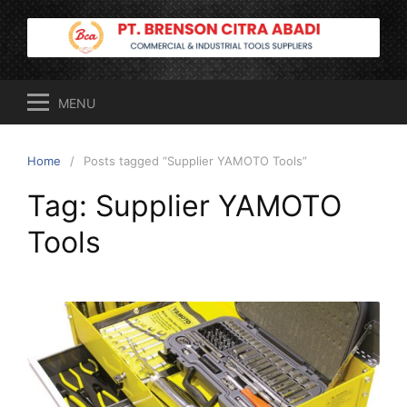
Skip
to
content
MENU
Home
Posts tagged “Supplier YAMOTO Tools”
Tag:
Supplier YAMOTO
Tools