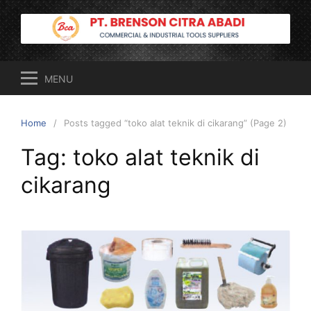
Skip
to
content
MENU
Home
Posts tagged “toko alat teknik di cikarang” (Page 2)
Tag:
toko alat teknik di
cikarang