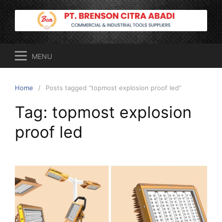
Skip
to
content
MENU
Home
Posts tagged “topmost explosion proof led”
Tag:
topmost explosion
proof led