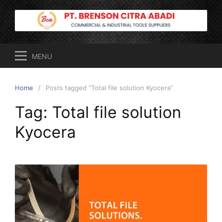
Skip
to
content
MENU
Home
Posts tagged “Total file solution Kyocera”
Tag:
Total file solution
Kyocera