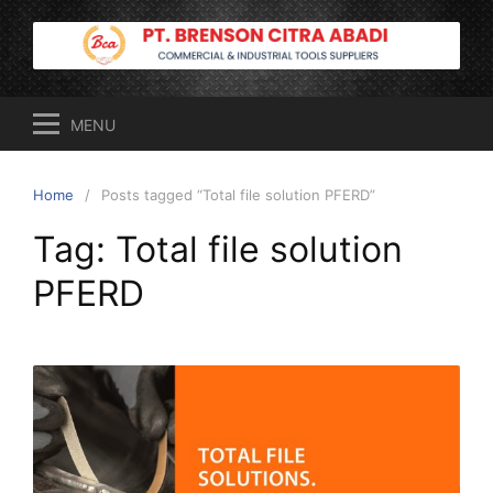
Skip
to
content
MENU
Home
Posts tagged “Total file solution PFERD”
Tag:
Total file solution
PFERD