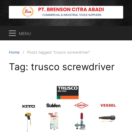
Skip
to
content
MENU
Home
Posts tagged “trusco screwdriver”
Tag:
trusco screwdriver