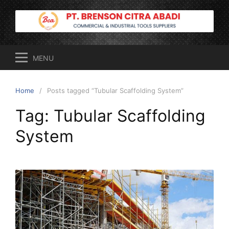
Skip
to
content
MENU
Home
Posts tagged “Tubular Scaffolding System”
Tag:
Tubular Scaffolding
System