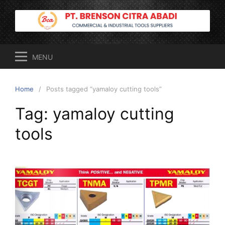
Skip
to
content
MENU
Home
Posts tagged “yamaloy cutting tools”
Tag:
yamaloy cutting
tools