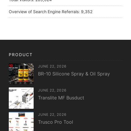
Overview of Search Engine Referrals:
9,352
PRODUCT
JUNE 22, 2026
BR-10 Silicone Spray & Oil Spray
JUNE 22, 2026
Translite MF Busduct
JUNE 22, 2026
Trusco Pro Tool