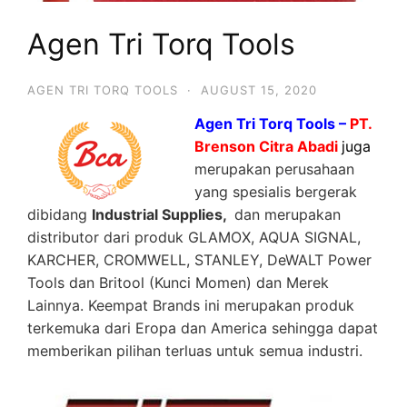
Agen Tri Torq Tools
AGEN TRI TORQ TOOLS
·
AUGUST 15, 2020
Agen Tri Torq Tools –
PT.
Brenson Citra Abadi
juga
merupakan perusahaan
yang spesialis bergerak
dibidang
Industrial Supplies,
dan merupakan
distributor dari produk GLAMOX, AQUA SIGNAL,
KARCHER, CROMWELL, STANLEY, DeWALT Power
Tools dan Britool (Kunci Momen) dan Merek
Lainnya. Keempat Brands ini merupakan produk
terkemuka dari Eropa dan America sehingga dapat
memberikan pilihan terluas untuk semua industri.