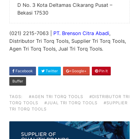
D No. 3 Kota Deltamas Cikarang Pusat –
Bekasi 17530
(021) 2215-7063 |
PT. Brenson Citra Abadi
,
Distributor Tri Torq Tools, Supplier Tri Torq Tools,
Agen Tri Torq Tools, Jual Tri Torq Tools
.
SHARE
Facebook
Twitter
Google+
Pin It
ON
Buffer
TAGS:
#AGEN TRI TORQ TOOLS
#DISTRIBUTOR TRI
TORQ TOOLS
#JUAL TRI TORQ TOOLS
#SUPPLIER
TRI TORQ TOOLS