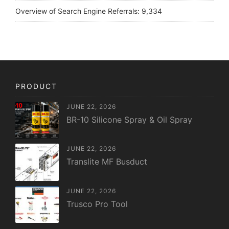
Overview of Search Engine Referrals:
9,334
PRODUCT
JUNE 22, 2026
BR-10 Silicone Spray & Oil Spray
JUNE 22, 2026
Translite MF Busduct
JUNE 22, 2026
Trusco Pro Tool