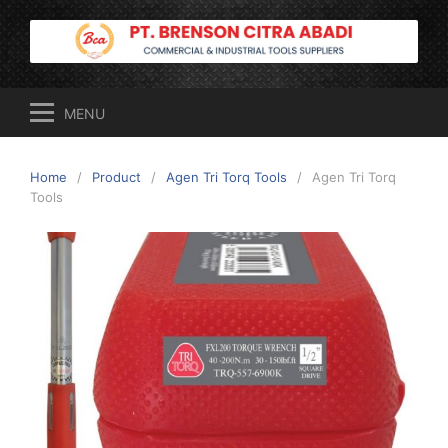
Skip
to
content
MENU
Home
Product
Agen Tri Torq Tools
Agen Tri Torq
Tools