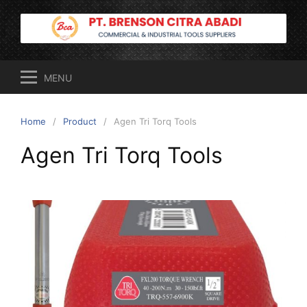
Skip
to
content
MENU
Home
Product
Agen Tri Torq Tools
Agen Tri Torq Tools