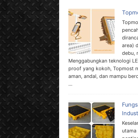
Topmo
Topmos
pencah
diranc
area) 
debu, 
Menggabungkan teknologi LED
proof yang kokoh, Topmost 
aman, andal, dan mampu berop
…
Fungsi
Indus
Kesela
utama 