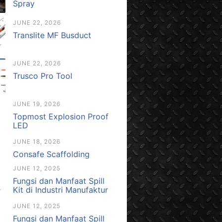
Spray
JUNE 22, 2026
Translite MF Busduct
JUNE 22, 2026
Trusco Pro Tool
JUNE 19, 2026
Topmost Explosion Proof
LED
JUNE 18, 2026
Consafe Scaffolding
JUNE 12, 2025
Fungsi dan Manfaat Spill
Kit di Industri Manufaktur
JUNE 12, 2025
Fungsi dan Manfaat Spill