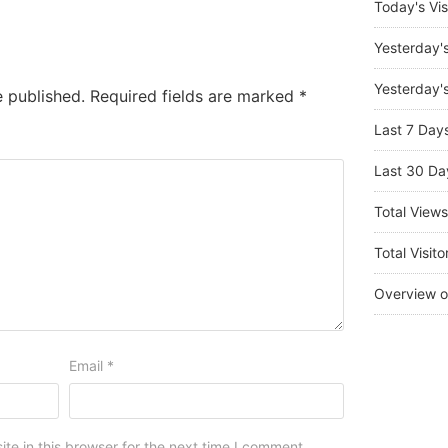
Today's Vis
Yesterday'
Yesterday's
e published.
Required fields are marked
*
Last 7 Day
Last 30 Da
Total View
Total Visito
Overview o
Email
*
e in this browser for the next time I comment.