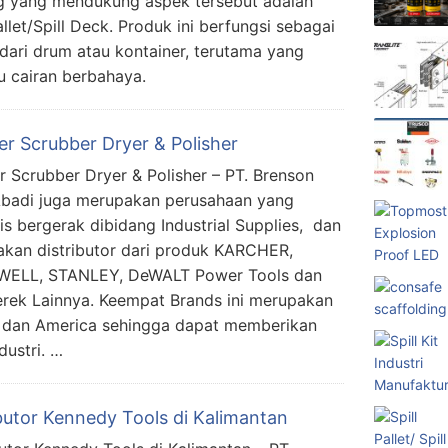
g yang mendukung aspek tersebut adalah
allet/Spill Deck. Produk ini berfungsi sebagai
ari drum atau kontainer, terutama yang
 cairan berbahaya.
er Scrubber Dryer & Polisher
r Scrubber Dryer & Polisher – PT. Brenson
Abadi juga merupakan perusahaan yang
lis bergerak dibidang Industrial Supplies, dan
kan distributor dari produk KARCHER,
ELL, STANLEY, DeWALT Power Tools dan
erek Lainnya. Keempat Brands ini merupakan
 dan America sehingga dapat memberikan
dustri. …
ibutor Kennedy Tools di Kalimantan