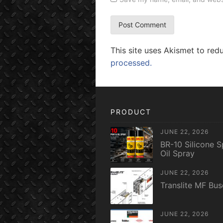
This site uses Akismet to re
processed.
PRODUCT
JUNE 22, 2026
BR-10 Silicone S
Oil Spray
JUNE 22, 2026
Translite MF Bu
JUNE 22, 2026