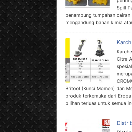
pentin
Spill P
penampung tumpahan cairan d
mengandung bahan kimia atau
Karch
Karche
Citra 
spesia
merupa
CROMW
Britool (Kunci Momen) dan M
produk terkemuka dari Eropa
pilihan terluas untuk semua in
Distr