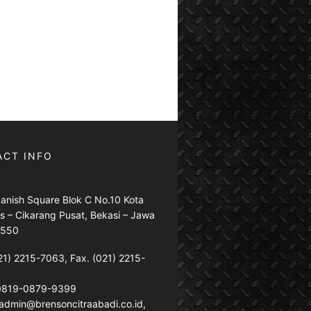
ACT INFO
anish Square Blok C No.10 Kota
s – Cikarang Pusat, Bekasi – Jawa
7550
21) 2215-7063, Fax. (021) 2215-
 0819-0879-9399
: admin@brensoncitraabadi.co.id,