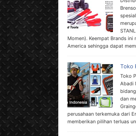
Distri
Brenso
spesia
merupa
STANLE
Momen). Keempat Brands ini 
America sehingga dapat membe
Toko 
Toko P
Abadi 
bidang
dan me
Graing
perusahaan terkemuka dari E
memberikan pilihan terluas un