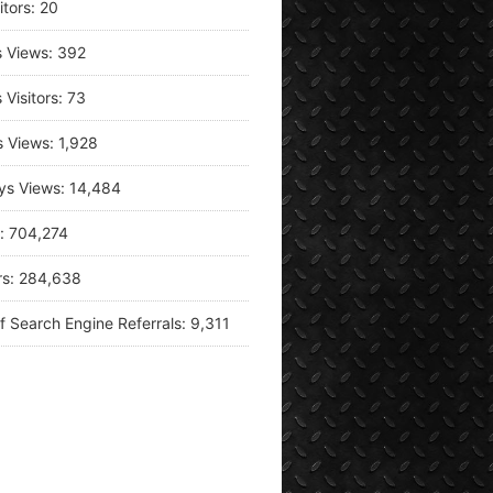
itors:
20
s Views:
392
 Visitors:
73
s Views:
1,928
ys Views:
14,484
s:
704,274
rs:
284,638
f Search Engine Referrals:
9,311