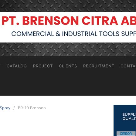
T
CATALOG
PROJECT
CLIENTS
RECRUITMENT
CONTA
 Spray
BR-10 Brenson