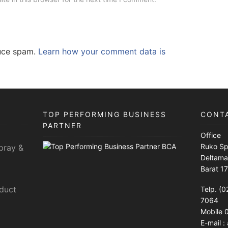
duce spam.
Learn how your comment data is
TOP PERFORMING BUSINESS
CONT
PARTNER
Office
Ruko Sp
pray &
Deltama
Barat 1
sduct
Telp. (0
7064
Mobile
E-mail 