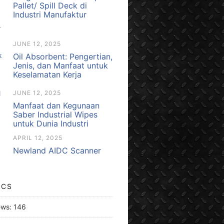
Pallet/ Spill Deck di
Industri Manufaktur
JUNE 12, 2025
Oil Absorbent: Pengertian,
Jenis, dan Manfaat untuk
Keselamatan Kerja
JUNE 12, 2025
Manfaat dan Kegunaan
Saber Industrial Wipes
untuk Dunia Industri
APRIL 12, 2025
Newland AIDC Scanner
ICS
ews:
146