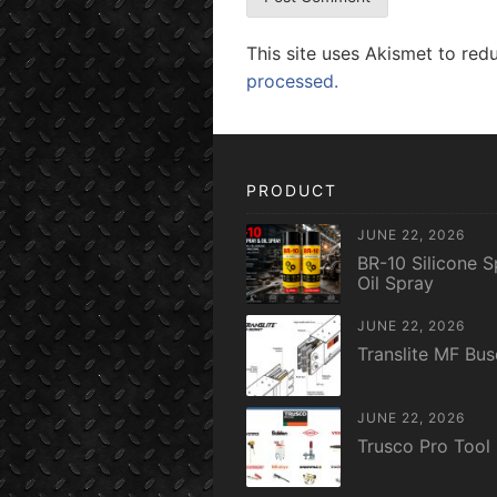
This site uses Akismet to re
processed.
PRODUCT
JUNE 22, 2026
BR-10 Silicone S
Oil Spray
JUNE 22, 2026
Translite MF Bu
JUNE 22, 2026
Trusco Pro Tool