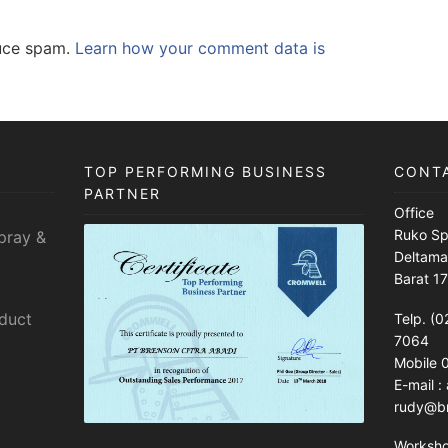
duce spam.
Learn how your comment data is
TOP PERFORMING BUSINESS
CONT
PARTNER
Office
Ruko Sp
pray &
Deltama
Barat 1
sduct
Telp. (0
7064
Mobile
E-mail 
rudy@br
Worksh