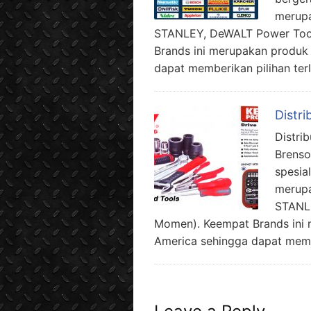
merupa
STANLEY, DeWALT Power Tool
Brands ini merupakan produk
dapat memberikan pilihan terl
Distr
Distri
Brenso
spesia
merupa
STANLE
Momen). Keempat Brands ini 
America sehingga dapat membe