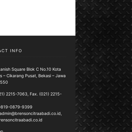
ACT INFO
anish Square Blok C No.10 Kota
s – Cikarang Pusat, Bekasi – Jawa
7550
21) 2215-7063, Fax. (021) 2215-
 0819-0879-9399
: admin@brensoncitraabadi.co.id,
ensoncitraabadi.co.id
op