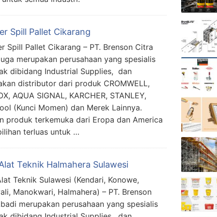
er Spill Pallet Cikarang
r Spill Pallet Cikarang – PT. Brenson Citra
juga merupakan perusahaan yang spesialis
ak dibidang Industrial Supplies, dan
kan distributor dari produk CROMWELL,
X, AQUA SIGNAL, KARCHER, STANLEY,
ool (Kunci Momen) dan Merek Lainnya.
n produk terkemuka dari Eropa dan America
lihan terluas untuk …
Alat Teknik Halmahera Sulawesi
lat Teknik Sulawesi (Kendari, Konowe,
li, Manokwari, Halmahera) – PT. Brenson
Abadi merupakan perusahaan yang spesialis
ak dibidang Industrial Supplies, dan