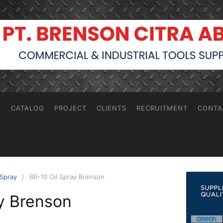
T
CATALOG
PROJECT
CLIENTS
RECRUITMENT
CONTA
 Spray
BR-10 Oil Spray Brenson
y Brenson