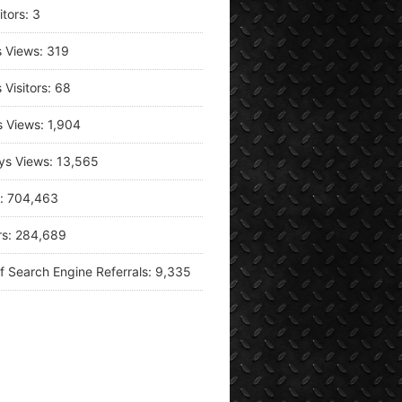
itors:
3
s Views:
319
 Visitors:
68
s Views:
1,904
ys Views:
13,565
s:
704,463
rs:
284,689
f Search Engine Referrals:
9,335