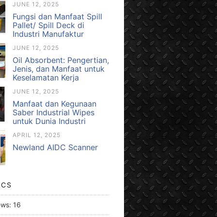
JUNE 12, 2025
Fungsi dan Manfaat Spill
Pallet/ Spill Deck di
Industri Manufaktur
JUNE 12, 2025
Oil Absorbent: Pengertian,
Jenis, dan Manfaat untuk
Keselamatan Kerja
JUNE 12, 2025
Manfaat dan Kegunaan
Saber Industrial Wipes
untuk Dunia Industri
APRIL 12, 2025
Newland AIDC Scanner
ICS
ews:
16