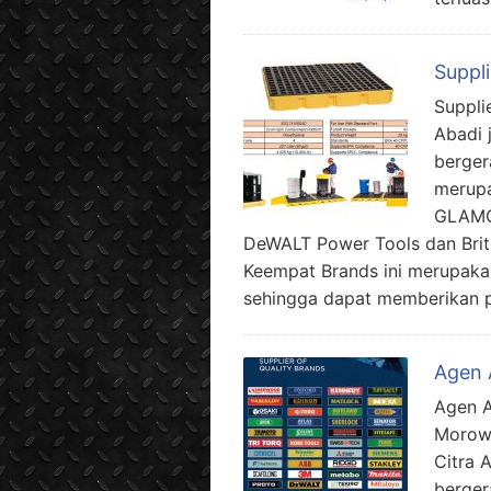
Suppli
Supplie
Abadi 
berger
merupa
GLAMO
DeWALT Power Tools dan Brit
Keempat Brands ini merupaka
sehingga dapat memberikan pi
Agen 
Agen A
Morowa
Citra 
berger