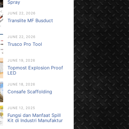
Spray
JUNE 22, 2026
Translite MF Busduct
JUNE 22, 2026
Trusco Pro Tool
JUNE 19, 2026
Topmost Explosion Proof
LED
JUNE 18, 2026
Consafe Scaffolding
JUNE 12, 2025
Fungsi dan Manfaat Spill
Kit di Industri Manufaktur