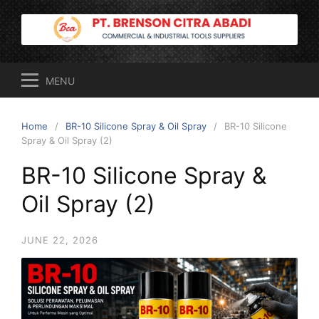
Skip
to
content
MENU
Home
BR-10 Silicone Spray & Oil Spray
BR-10 Silicone
Spray & Oil Spray (2)
BR-10 Silicone Spray &
Oil Spray (2)
JUNE 22, 2026