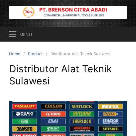
Skip
to
content
MENU
Home
Product
Distributor Alat Teknik Sulawesi
Distributor Alat Teknik
Sulawesi