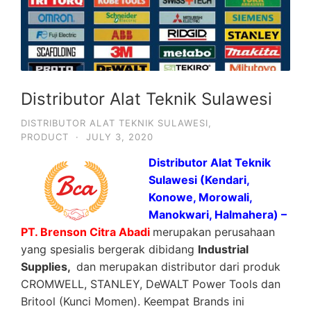
Distributor Alat Teknik Sulawesi
DISTRIBUTOR ALAT TEKNIK SULAWESI
,
PRODUCT
·
JULY 3, 2020
Distributor Alat Teknik
Sulawesi (Kendari,
Konowe, Morowali,
Manokwari, Halmahera) –
PT. Brenson Citra Abadi
merupakan perusahaan
yang spesialis bergerak dibidang
Industrial
Supplies,
dan merupakan distributor dari produk
CROMWELL, STANLEY, DeWALT Power Tools dan
Britool (Kunci Momen). Keempat Brands ini