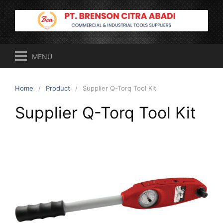
Skip
to
content
MENU
Home
Product
Supplier Q-Torq Tool Kit
Supplier Q-Torq Tool Kit