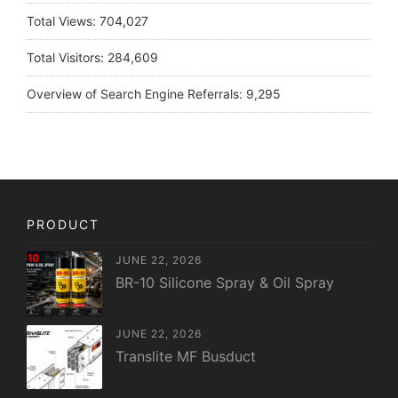
Total Views:
704,027
Total Visitors:
284,609
Overview of Search Engine Referrals:
9,295
PRODUCT
JUNE 22, 2026
BR-10 Silicone Spray & Oil Spray
JUNE 22, 2026
Translite MF Busduct