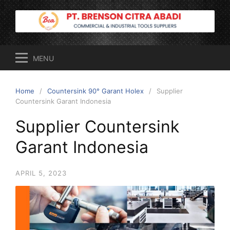
Skip
to
content
MENU
Home
Countersink 90° Garant Holex
Supplier
Countersink Garant Indonesia
Supplier Countersink
Garant Indonesia
APRIL 5, 2023