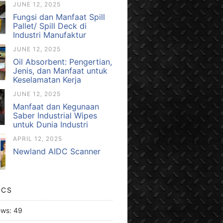
JUNE 12, 2025
Fungsi dan Manfaat Spill
Pallet/ Spill Deck di
Industri Manufaktur
JUNE 12, 2025
Oil Absorbent: Pengertian,
Jenis, dan Manfaat untuk
Keselamatan Kerja
JUNE 12, 2025
Manfaat dan Kegunaan
Saber Industrial Wipes
untuk Dunia Industri
APRIL 12, 2025
Newland AIDC Scanner
ICS
ews:
49