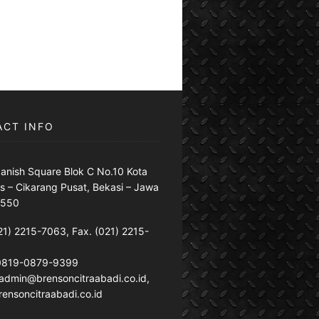
ACT INFO
anish Square Blok C No.10 Kota
s – Cikarang Pusat, Bekasi – Jawa
7550
21) 2215-7063, Fax. (021) 2215-
 0819-0879-9399
: admin@brensoncitraabadi.co.id,
ensoncitraabadi.co.id