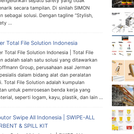
engeluhkan sepatu safety yang tidak
narik secara tampilan. Di sinilah SIMON
sebagai solusi. Dengan tagline “Stylish,
ety …
er Total File Solution Indonesia
r Total File Solution Indonesia | Total File
on adalah salah satu solusi yang ditawarkan
offmann Group, perusahaan asal Jerman
pesialis dalam bidang alat dan peralatan
i. Total File Solution adalah kumpulan
latan untuk pemrosesan benda kerja yang
terial, seperti logam, kayu, plastik, dan lain …
butor Swipe All Indonesia | SWIPE-ALL
BENT & SPILL KIT