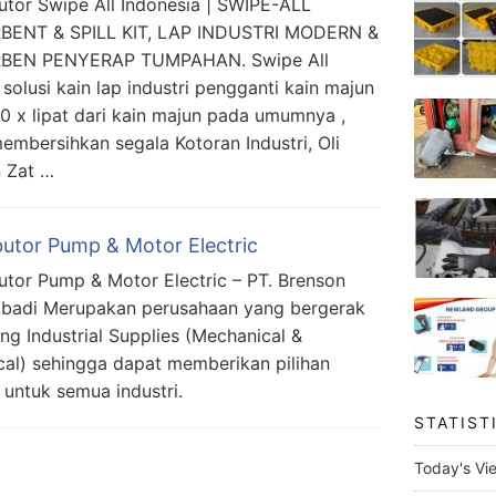
butor Swipe All Indonesia | SWIPE-ALL
BENT & SPILL KIT, LAP INDUSTRI MODERN &
BEN PENYERAP TUMPAHAN. Swipe All
 solusi kain lap industri pengganti kain majun
10 x lipat dari kain majun pada umumnya ,
membersihkan segala Kotoran Industri, Oli
 Zat …
butor Pump & Motor Electric
butor Pump & Motor Electric – PT. Brenson
Abadi Merupakan perusahaan yang bergerak
ang Industrial Supplies (Mechanical &
ical) sehingga dapat memberikan pilihan
s untuk semua industri.
STATIST
Today's Vi