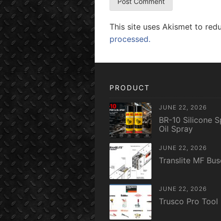
This site uses Akismet to re
processed.
PRODUCT
JUNE 22, 2026
BR-10 Silicone S
Oil Spray
JUNE 22, 2026
Translite MF Bu
JUNE 22, 2026
Trusco Pro Tool