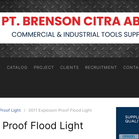
T
CATALOG
PROJECT
CLIENTS
RECRUITMENT
CONTA
Proof Light
0011 Explosion Proof Flood Light
 Proof Flood Light