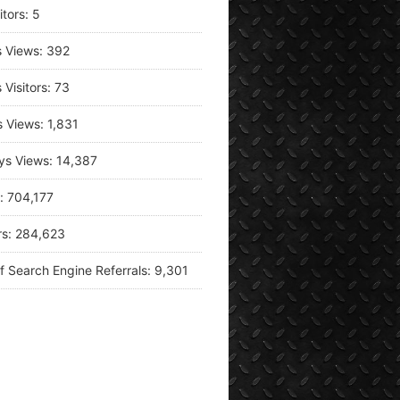
itors:
5
s Views:
392
 Visitors:
73
s Views:
1,831
ys Views:
14,387
s:
704,177
rs:
284,623
f Search Engine Referrals:
9,301