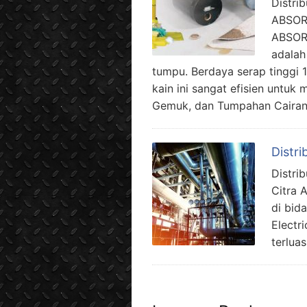
Distri
ABSOR
ABSOR
adalah
tumpu. Berdaya serap tinggi 
kain ini sangat efisien untuk 
Gemuk, dan Tumpahan Cairan
Distri
Distri
Citra 
di bid
Electr
terlua