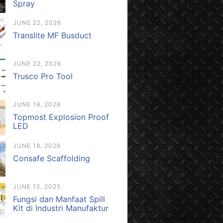
Spray
JUNE 22, 2026
Translite MF Busduct
JUNE 22, 2026
Trusco Pro Tool
JUNE 19, 2026
Topmost Explosion Proof
LED
JUNE 18, 2026
Consafe Scaffolding
JUNE 12, 2025
Fungsi dan Manfaat Spill
Kit di Industri Manufaktur