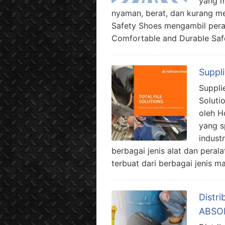
yang m
nyaman, berat, dan kurang me
Safety Shoes mengambil peran 
Comfortable and Durable Saf
Suppli
Supplie
Soluti
oleh H
yang s
industr
berbagai jenis alat dan pera
terbuat dari berbagai jenis ma
Distri
ABSOR