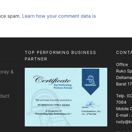
duce spam.
Learn how your comment data is
TOP PERFORMING BUSINESS
CONT
PARTNER
Office
Ruko Sp
pray &
Deltama
Barat 1
sduct
Telp. (0
7064
Mobile
E-mail 
rudy@br