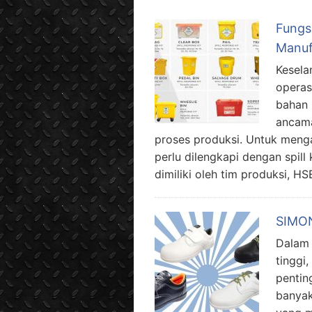
Fungsi
Manuf
Kesela
operas
bahan 
ancama
proses produksi. Untuk mengat
perlu dilengkapi dengan spill k
dimiliki oleh tim produksi, H
SIMON
Dalam 
tinggi
pentin
banyak