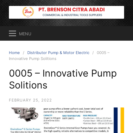
Skip
to
content
MENU
Home
Distributor Pump & Motor Electric
0005 –
Innovative Pump Solitions
0005 – Innovative Pump
Solitions
FEBRUARY 25, 2022