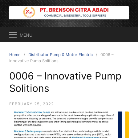
Skip
to
content
MENU
Home
Distributor Pump & Motor Electric
0006 –
Innovative Pump Solitions
0006 – Innovative Pump
Solitions
FEBRUARY 25, 2022