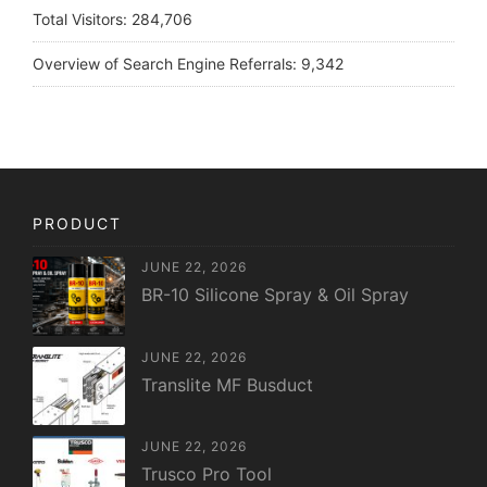
Total Visitors:
284,706
Overview of Search Engine Referrals:
9,342
PRODUCT
JUNE 22, 2026
BR-10 Silicone Spray & Oil Spray
JUNE 22, 2026
Translite MF Busduct
JUNE 22, 2026
Trusco Pro Tool