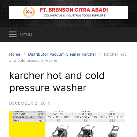
Skip
to
content
MENU
Home
Distributor Vacuum Cleaner Karcher
karcher hot
and cold pressure washer
karcher hot and cold
pressure washer
DECEMBER 2, 2019