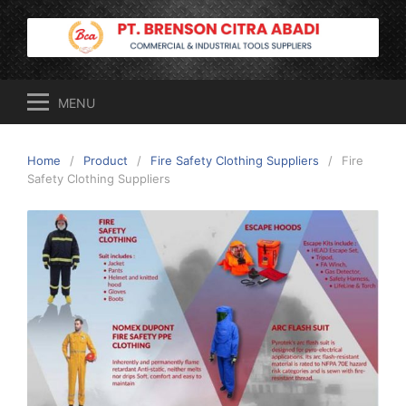
Skip
to
content
MENU
Home
Product
Fire Safety Clothing Suppliers
Fire
Safety Clothing Suppliers