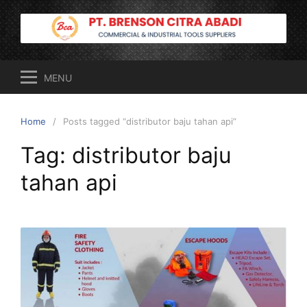
Skip
to
content
MENU
Home
Posts tagged “distributor baju tahan api”
Tag:
distributor baju
tahan api