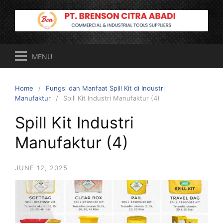
Skip
to
content
MENU
Home
Fungsi dan Manfaat Spill Kit di Industri
Manufaktur
Spill Kit Industri Manufaktur (4)
Spill Kit Industri
Manufaktur (4)
JUNE 12, 2025