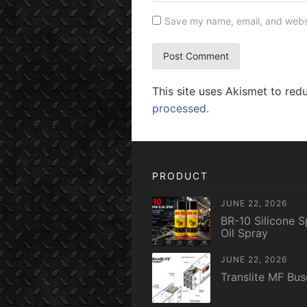
Save my name, email, and websit
This site uses Akismet to re
processed.
PRODUCT
JUNE 22, 2026
BR-10 Silicone S
Oil Spray
JUNE 22, 2026
Translite MF Bu