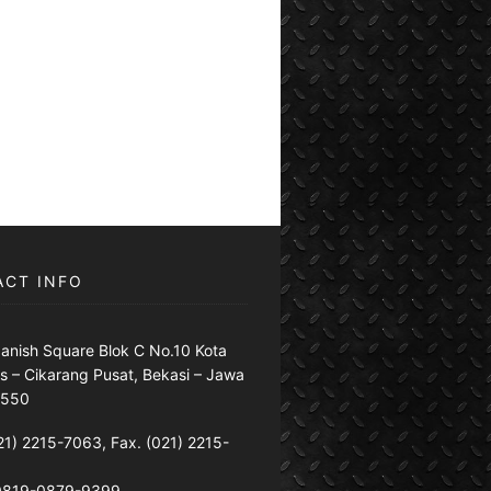
ACT INFO
anish Square Blok C No.10 Kota
s – Cikarang Pusat, Bekasi – Jawa
7550
21) 2215-7063, Fax. (021) 2215-
 0819-0879-9399