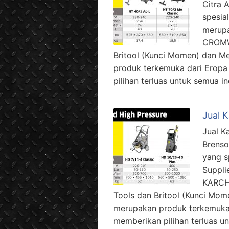
Citra 
spesia
merupa
CROMW
Britool (Kunci Momen) dan M
produk terkemuka dari Eropa
pilihan terluas untuk semua i
Jual 
Jual K
Brenso
yang s
Suppli
KARCH
Tools dan Britool (Kunci Mom
merupakan produk terkemuka 
memberikan pilihan terluas u