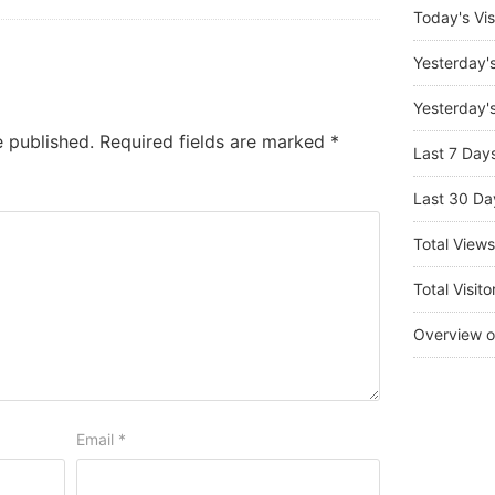
Today's Vis
Yesterday'
Yesterday's
e published.
Required fields are marked
*
Last 7 Day
Last 30 Da
Total View
Total Visito
Overview o
Email
*