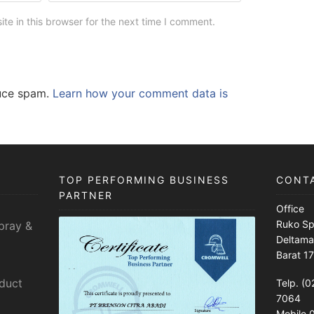
e in this browser for the next time I comment.
duce spam.
Learn how your comment data is
TOP PERFORMING BUSINESS
CONT
PARTNER
Office
Ruko Sp
pray &
Deltama
Barat 1
sduct
Telp. (0
7064
Mobile