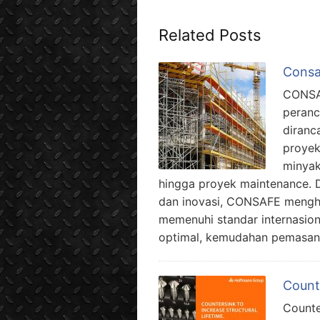
Related Posts
Consa
CONSAF
peranc
diranc
proyek 
minyak
hingga proyek maintenance. 
dan inovasi, CONSAFE mengha
memenuhi standar internasi
optimal, kemudahan pemasang
Count
Counte