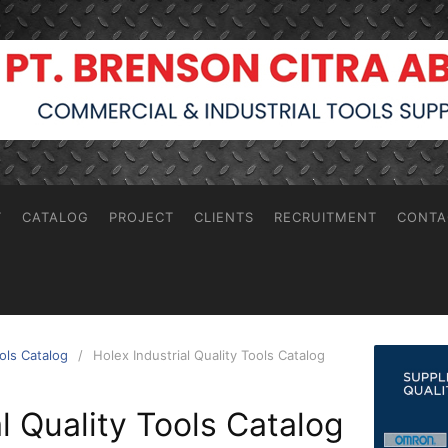
T
CATALOG
PROJECT
CLIENTS
RECRUITMENT
CONTA
ools Catalog
Holex Industrial Quality Tools Catalog
l Quality Tools Catalog