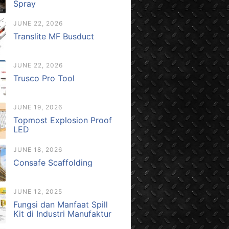
Spray
JUNE 22, 2026
Translite MF Busduct
JUNE 22, 2026
Trusco Pro Tool
JUNE 19, 2026
Topmost Explosion Proof
LED
JUNE 18, 2026
Consafe Scaffolding
JUNE 12, 2025
Fungsi dan Manfaat Spill
Kit di Industri Manufaktur