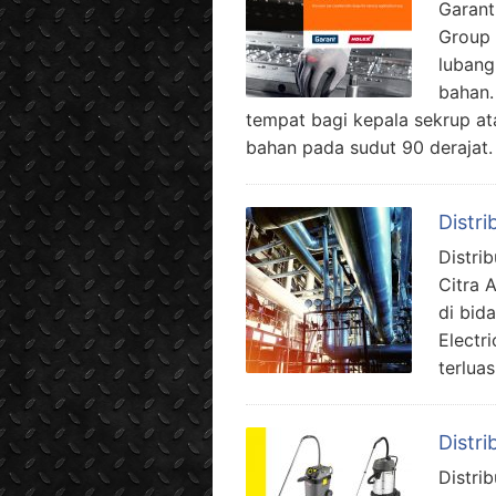
Garant
Group 
lubang
bahan.
tempat bagi kepala sekrup a
bahan pada sudut 90 derajat.
Distri
Distri
Citra 
di bid
Electr
terlua
Distr
Distri