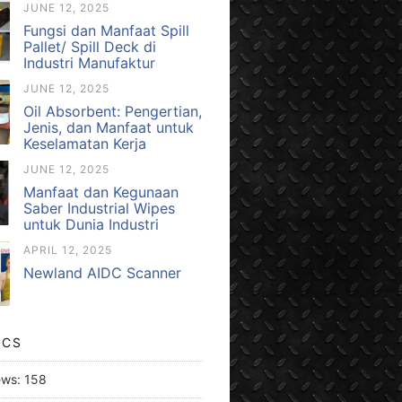
JUNE 12, 2025
Fungsi dan Manfaat Spill
Pallet/ Spill Deck di
Industri Manufaktur
JUNE 12, 2025
Oil Absorbent: Pengertian,
Jenis, dan Manfaat untuk
Keselamatan Kerja
JUNE 12, 2025
Manfaat dan Kegunaan
Saber Industrial Wipes
untuk Dunia Industri
APRIL 12, 2025
Newland AIDC Scanner
ICS
ews:
158