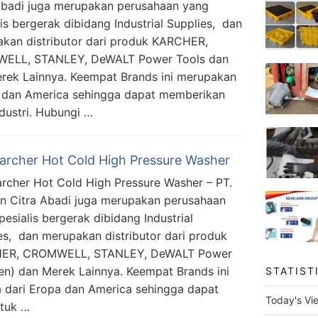
Abadi juga merupakan perusahaan yang
lis bergerak dibidang Industrial Supplies, dan
kan distributor dari produk KARCHER,
ELL, STANLEY, DeWALT Power Tools dan
erek Lainnya. Keempat Brands ini merupakan
 dan America sehingga dapat memberikan
ndustri. Hubungi …
Karcher Hot Cold High Pressure Washer
archer Hot Cold High Pressure Washer – PT.
n Citra Abadi juga merupakan perusahaan
pesialis bergerak dibidang Industrial
es, dan merupakan distributor dari produk
ER, CROMWELL, STANLEY, DeWALT Power
en) dan Merek Lainnya. Keempat Brands ini
STATIST
dari Eropa dan America sehingga dapat
Today's Vi
ntuk …