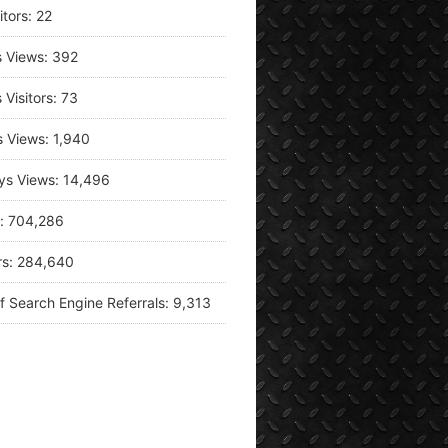
itors:
22
s Views:
392
 Visitors:
73
s Views:
1,940
ys Views:
14,496
s:
704,286
rs:
284,640
f Search Engine Referrals:
9,313