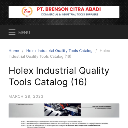
Skip
to
content
MENU
Home
Holex Industrial Quality Tools Catalog
Holex
Industrial Quality Tools Catalog (16)
Holex Industrial Quality
Tools Catalog (16)
MARCH 28, 2023