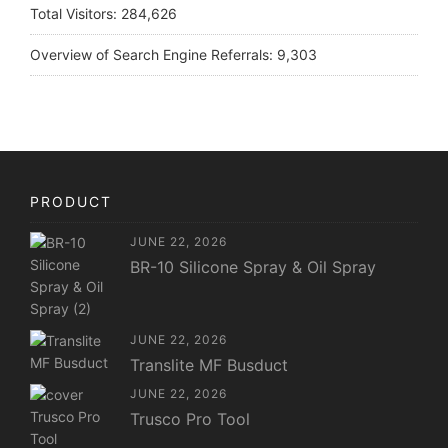
Total Visitors:
284,626
Overview of Search Engine Referrals:
9,303
PRODUCT
JUNE 22, 2026
BR-10 Silicone Spray & Oil Spray
JUNE 22, 2026
Translite MF Busduct
JUNE 22, 2026
Trusco Pro Tool